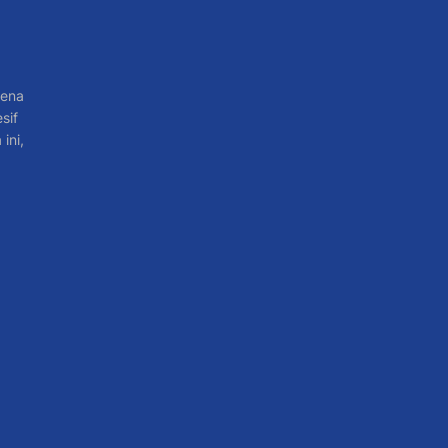
rena
sif
ini,