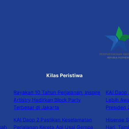
Kilas Peristiwa
Rayakan 10 Tahun Perjalanan, Inspire
KAI Daop 
Artistry Hadirkan Block Party
Lebih Awal
Terbesar di Jakarta
Presiden
KAI Daop 2 Pastikan Keselamatan
Hisense 
kah
Perjalanan Kereta Api Usai Gempa
Hari, Tam